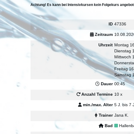
Achtung! Es kann bei Intensivkursen kein Folgekurs angebo
ID
47336
Zeitraum
10.08.202
Uhrzeit
Montag 16
Dienstag 
Mittwoch 
Donnersta
Freitag 16
Samstag 
Dauer
00:45
Anzahl Termine
10 x
min./max. Alter
5 J. bis 7 
Trainer
Jana K.
Bad
Hallenb