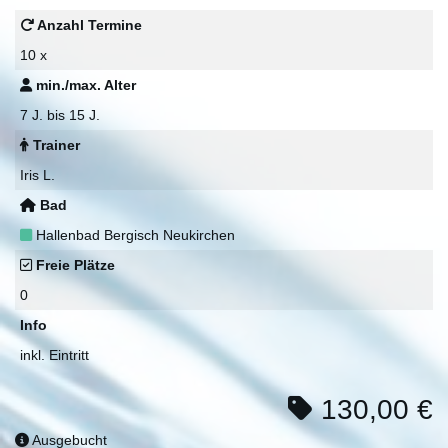
Anzahl Termine
10 x
min./max. Alter
7 J. bis 15 J.
Trainer
Iris L.
Bad
Hallenbad Bergisch Neukirchen
Freie Plätze
0
Info
inkl. Eintritt
130,00 €
Ausgebucht