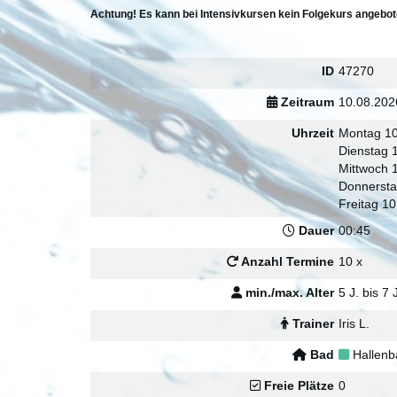
Achtung! Es kann bei Intensivkursen kein Folgekurs angebo
ID
47270
Zeitraum
10.08.202
Uhrzeit
Montag 10
Dienstag 
Mittwoch 
Donnersta
Freitag 10
Dauer
00:45
Anzahl Termine
10 x
min./max. Alter
5 J. bis 7 
Trainer
Iris L.
Bad
Hallenb
Freie Plätze
0