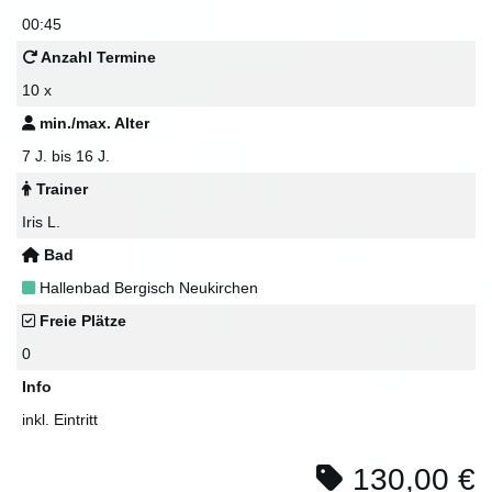
00:45
Anzahl Termine
10 x
min./max. Alter
7 J. bis 16 J.
Trainer
Iris L.
Bad
Hallenbad Bergisch Neukirchen
Freie Plätze
0
Info
inkl. Eintritt
130,00 €