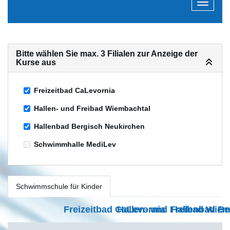
Navigati
Bitte wählen Sie max. 3 Filialen zur Anzeige der
Kurse aus
Freizeitbad CaLevornia
Hallen- und Freibad Wiembachtal
Hallenbad Bergisch Neukirchen
Schwimmhalle MediLev
Schwimmschule für Kinder
Freizeitbad CaLevornia
Hallen- und Freibad Wiem
Hallenbad Be