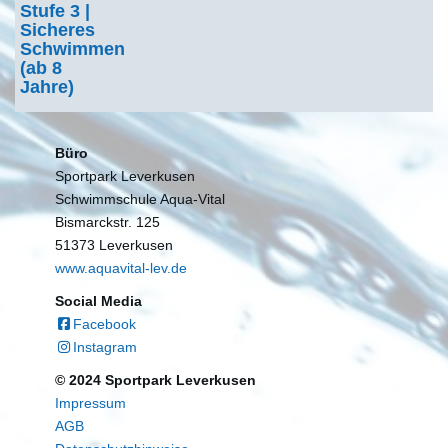
Stufe 3 |
Sicheres
Schwimmen
(ab 8
Jahre)
Büro
Sportpark Leverkusen
Schwimmschule Aqua-Vital
Bismarckstr. 125
51373 Leverkusen
www.aquavital-lev.de
Social Media
Facebook
Instagram
© 2024 Sportpark Leverkusen
Impressum
AGB