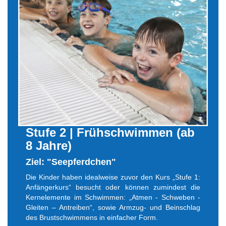
Stufe 2 | Frühschwimmen (ab
8 Jahre)
Ziel: "Seepferdchen"
Die Kinder haben idealweise zuvor den Kurs „Stufe 1:
Anfängerkurs“ besucht oder können zumindest die
Kernelemente im Schwimmen: „Atmen - Schweben -
Gleiten – Antreiben“, sowie Armzug- und Beinschlag
des Brustschwimmens in einfacher Form.