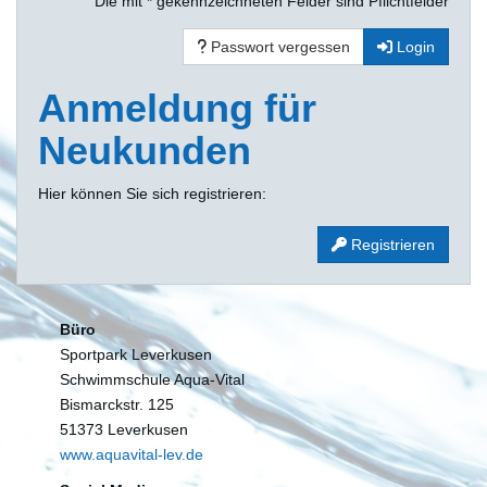
Die mit * gekennzeichneten Felder sind Pflichtfelder
Passwort vergessen
Login
Anmeldung für
Neukunden
Hier können Sie sich registrieren:
Registrieren
Büro
Sportpark Leverkusen
Schwimmschule Aqua-Vital
Bismarckstr. 125
51373 Leverkusen
www.aquavital-lev.de