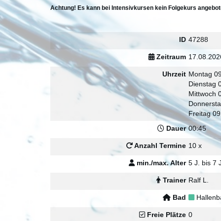
Achtung! Es kann bei Intensivkursen kein Folgekurs angebo
ID
47288
Zeitraum
17.08.202
Uhrzeit
Montag 09
Dienstag 
Mittwoch 
Donnersta
Freitag 09
Dauer
00:45
Anzahl Termine
10 x
min./max. Alter
5 J. bis 7 
Trainer
Ralf L.
Bad
Hallenb
Freie Plätze
0