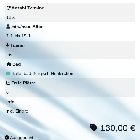
Anzahl Termine
10 x
min./max. Alter
7 J. bis 15 J.
Trainer
Iris L.
Bad
Hallenbad Bergisch Neukirchen
Freie Plätze
0
Info
inkl. Eintritt
130,00 €
Ausgebucht